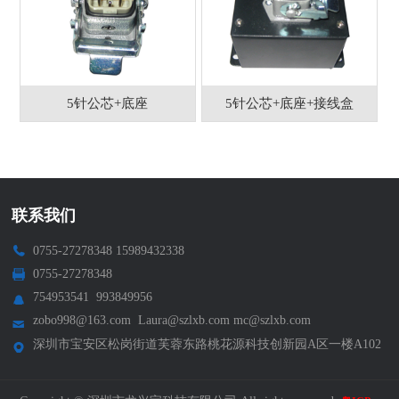
5针公芯+底座
5针公芯+底座+接线盒
联系我们
0755-27278348 15989432338
0755-27278348
754953541 993849956
zobo998@163.com Laura@szlxb.com mc@szlxb.com
深圳市宝安区松岗街道芙蓉东路桃花源科技创新园A区一楼A102