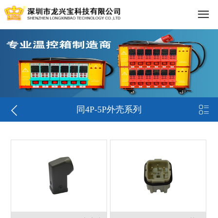


同4P-5P外壳系列