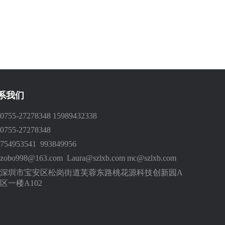
系我们
0755-27278348 15989432338
0755-27278348
754953541 993849956
zobo998@163.com Laura@szlxb.com mc@szlxb.com
深圳市宝安区松岗街道芙蓉东路桃花源科技创新园A
区一楼A102