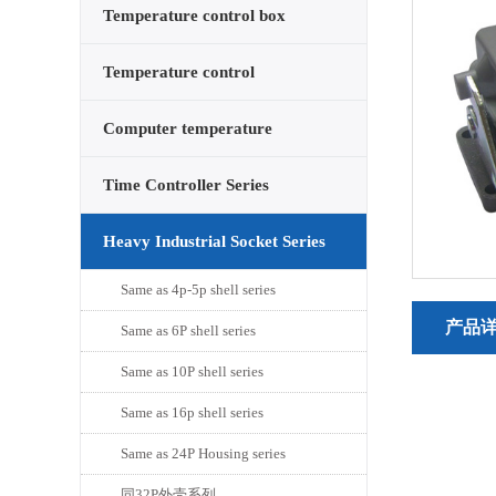
Temperature control box
series
Temperature control
card/watch core series
Computer temperature
control box series
Time Controller Series
Heavy Industrial Socket Series
Same as 4p-5p shell series
产品
Same as 6P shell series
Same as 10P shell series
Same as 16p shell series
Same as 24P Housing series
同32P外壳系列