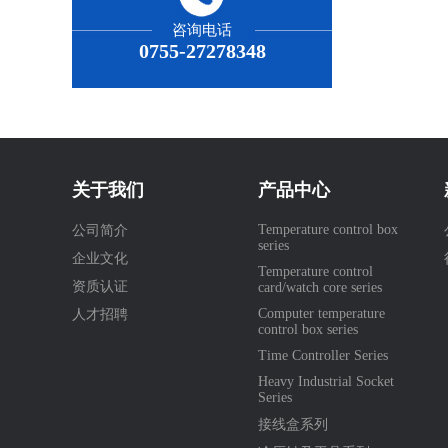
咨询电话
0755-27278348
关于我们
产品中心
Temperature control box
公司简介
series
企业文化
Temperature control
资质认证
card/watch core series
Computer temperature
人才招聘
control box series
Time Controller Series
Heavy Industrial Socket
Series
接线盒系列