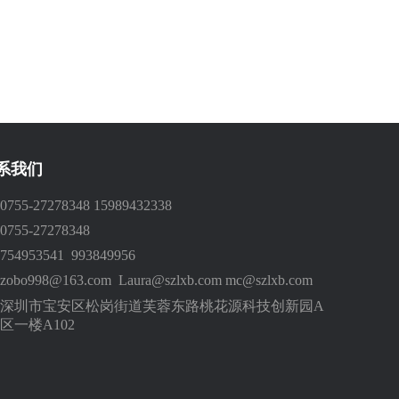
系我们
0755-27278348 15989432338
0755-27278348
754953541 993849956
zobo998@163.com Laura@szlxb.com mc@szlxb.com
深圳市宝安区松岗街道芙蓉东路桃花源科技创新园A
区一楼A102