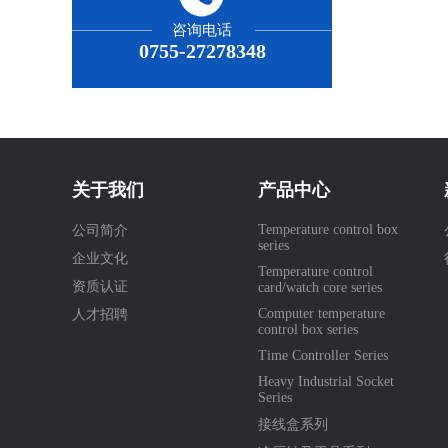
咨询电话
0755-27278348
关于我们
产品中心
Temperature control box
公司简介
series
企业文化
Temperature control
资质认证
card/watch core series
Computer temperature
人才招聘
control box series
Time Controller Series
Heavy Industrial Socket
Series
接线盒系列