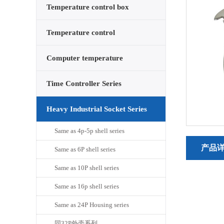
Temperature control box
series
Temperature control
card/watch core series
Computer temperature
control box series
Time Controller Series
Heavy Industrial Socket Series
Same as 4p-5p shell series
产品
Same as 6P shell series
Same as 10P shell series
Same as 16p shell series
Same as 24P Housing series
同32P外壳系列